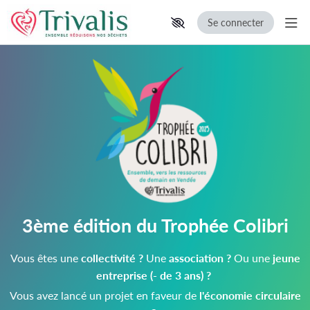
Se connecter
Aff
P
Aller au contenu principal
Paramètres d'accessibilité
a
r
t
i
c
i
3ème édition du Trophée Colibri
p
e
Vous êtes une
collectivité ?
Une
association ?
Ou une
jeune
entreprise (- de 3 ans) ?
z
Vous avez lancé un projet en faveur de
l'économie circulaire
à