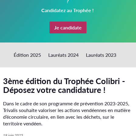
?
l
Candidatez au Trophée !
'
Je candidate
é
d
i
Édition 2025
Lauréats 2024
Lauréats 2023
t
i
3ème édition du Trophée Colibri -
o
Déposez votre candidature !
n
Dans le cadre de son programme de prévention 2023-2025,
2
Trivalis souhaite valoriser les actions vendéennes en matière
0
d’économie circulaire, en lien avec les déchets, sur le
territoire vendéen.
2
19 juin 2025