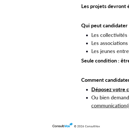
Les projets devront 
Qui peut candidater 
Les collectivit
Les association
Les jeunes entr
Seule condition : êt
Comment candidater
Déposez votre ca
Ou bien demandez
communication@t
© 2026 ConsultVox