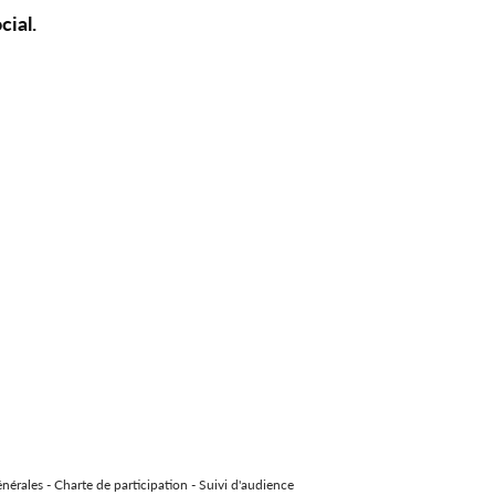
ocial.
énérales
-
Charte de participation
-
Suivi d'audience