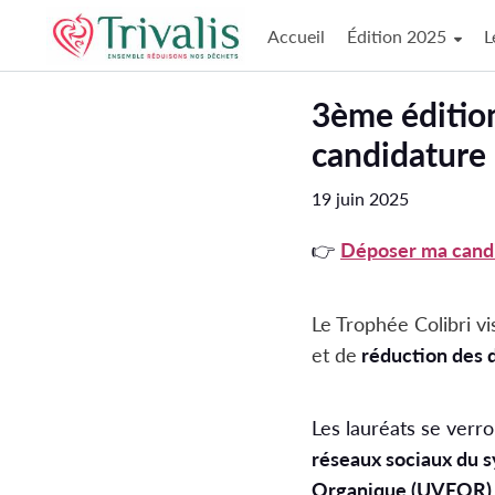
Accueil
Édition 2025
L
Aller au contenu principal
Paramètres d'accessibilité
3ème édition du Trophée Colibri - Déposez votre
candidature 
19 juin 2025
👉
Déposer ma candi
Le Trophée Colibri v
et de
réduction des 
Les lauréats se verr
réseaux sociaux du s
Organique (UVEOR) d