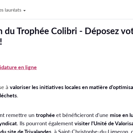
es lauréats
!
dature en ligne
ise à
valoriser les initiatives locales en matière d’optimi
déchets
.
ont remettre un
trophée
et bénéficieront d'une
mise en l
yndicat
. Ils pourront également
visiter l’Unité de Valori
u site de Trivalandes
, à Saint-Christophe-du-Ligneron, d