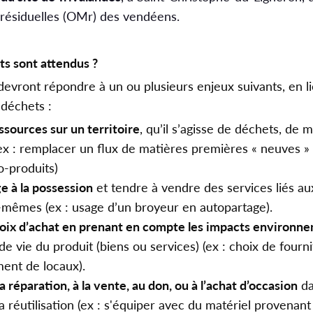
ésiduelles (OMr) des vendéens.
ts sont attendus ?
devront répondre à un ou plusieurs enjeux suivants, en li
s déchets :
ssources sur un territoire
, qu’il s’agisse de déchets, de 
x : remplacer un flux de matières premières « neuves » 
o-produits)
ge à la possession
et tendre à vendre des services liés au
x-mêmes (ex : usage d’un broyeur en autopartage).
hoix d’achat en prenant en compte les impacts environ
de vie du produit (biens ou services) (ex : choix de four
ent de locaux).
a réparation, à la vente, au don, ou à l’achat d’occasion
da
a réutilisation (ex : s'équiper avec du matériel provenan